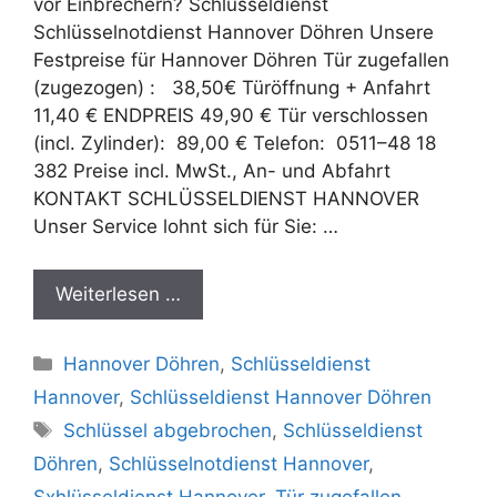
vor Einbrechern? Schlüsseldienst
Schlüsselnotdienst Hannover Döhren Unsere
Festpreise für Hannover Döhren Tür zugefallen
(zugezogen) : 38,50€ Türöffnung + Anfahrt
11,40 € ENDPREIS 49,90 € Tür verschlossen
(incl. Zylinder): 89,00 € Telefon: 0511–48 18
382 Preise incl. MwSt., An- und Abfahrt
KONTAKT SCHLÜSSELDIENST HANNOVER
Unser Service lohnt sich für Sie: …
Weiterlesen …
K
Hannover Döhren
,
Schlüsseldienst
a
Hannover
,
Schlüsseldienst Hannover Döhren
t
S
Schlüssel abgebrochen
,
Schlüsseldienst
e
c
Döhren
,
Schlüsselnotdienst Hannover
,
g
h